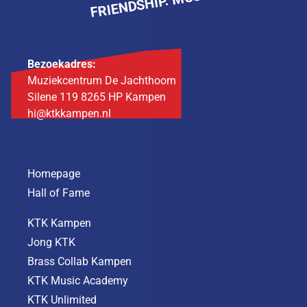
Bezoekadres:
Muziekcentrum De Jachthoorn
Silene 119 8265 HP Kampen
hi@ktkkampen.nl
Homepage
Hall of Fame
KTK Kampen
Jong KTK
Brass Collab Kampen
KTK Music Academy
KTK Unlimited