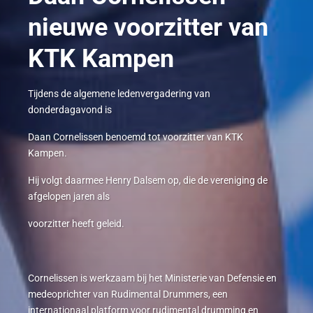
nieuwe voorzitter van
KTK Kampen
Tijdens de algemene ledenvergadering van
donderdagavond is
Daan Cornelissen benoemd tot voorzitter van KTK
Kampen.
Hij volgt daarmee Henry Dalsem op, die de vereniging de
afgelopen jaren als
voorzitter heeft geleid.
Cornelissen is werkzaam bij het Ministerie van Defensie en
medeoprichter van Rudimental Drummers, een
internationaal platform voor rudimental drumming en