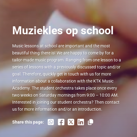
Muziekles op school
Music lessons at school are important and the most
beautiful thing there is! We are happy to come by for a
tailor-made music program. Ranging from one lesson to a
series of lessons with a previously discussed topic and/or
goal. Therefore, quickly get in touch with us for more
information about a collaboration with the KTK Music
Academy. The student orchestra takes place once every
two weeks on Saturday mornings from 9:00 – 10:00 AM.
Interested in joining our student orchestra? Then contact
us for more information and/or an introduction.
Share this page: